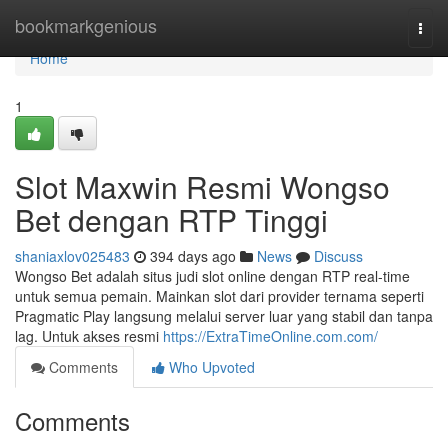
Home
bookmarkgenious
Togg
navi
Home
1
Slot Maxwin Resmi Wongso
Bet dengan RTP Tinggi
shaniaxlov025483
394 days ago
News
Discuss
Wongso Bet adalah situs judi slot online dengan RTP real-time
untuk semua pemain. Mainkan slot dari provider ternama seperti
Pragmatic Play langsung melalui server luar yang stabil dan tanpa
lag. Untuk akses resmi
https://ExtraTimeOnline.com.com/
Comments
Who Upvoted
Comments