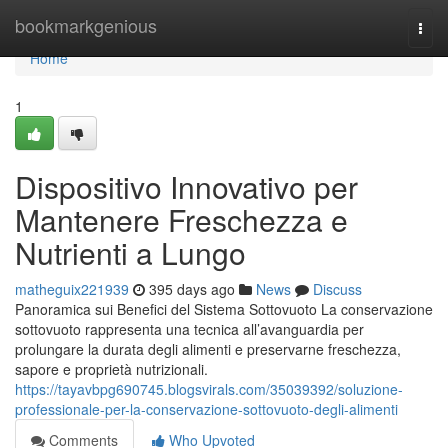
Home
bookmarkgenious
Togg
navi
Home
1
Dispositivo Innovativo per
Mantenere Freschezza e
Nutrienti a Lungo
matheguix221939
395 days ago
News
Discuss
Panoramica sui Benefici del Sistema Sottovuoto La conservazione
sottovuoto rappresenta una tecnica all’avanguardia per
prolungare la durata degli alimenti e preservarne freschezza,
sapore e proprietà nutrizionali.
https://tayavbpg690745.blogsvirals.com/35039392/soluzione-
professionale-per-la-conservazione-sottovuoto-degli-alimenti
Comments
Who Upvoted