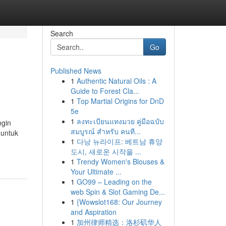
Search
Go
Published News
1
Authentic Natural Oils : A
Guide to Forest Cla...
1
Top Martial Origins for DnD
5e
1
ลงทะเบียนแทงมวย คู่มือฉบับ
ngin
สมบูรณ์ สำหรับ คนที...
 untuk
1
다낭 뉴라이프: 베트남 휴양
도시, 새로운 시작을 ...
1
Trendy Women's Blouses &
Your Ultimate ...
1
GO99 – Leading on the
web Spin & Slot Gaming De...
1
{Wowslot168: Our Journey
and Aspiration
1
加州律师精选：洛杉矶华人