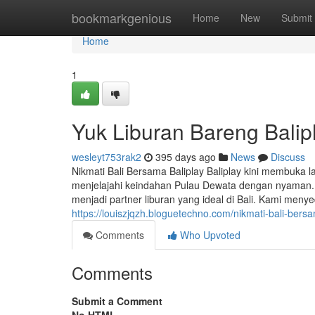
Home
bookmarkgenious
Home
New
Submit
Home
1
Yuk Liburan Bareng Balipla
wesleyt753rak2
395 days ago
News
Discuss
Nikmati Bali Bersama Baliplay Baliplay kini membuka la
menjelajahi keindahan Pulau Dewata dengan nyaman. D
menjadi partner liburan yang ideal di Bali. Kami menye
https://louiszjqzh.bloguetechno.com/nikmati-bali-ber
Comments
Who Upvoted
Comments
Submit a Comment