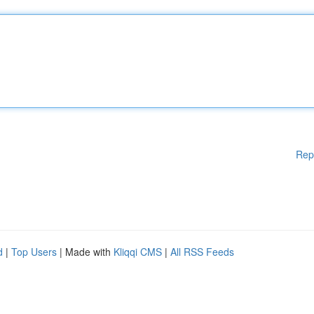
Rep
d
|
Top Users
| Made with
Kliqqi CMS
|
All RSS Feeds