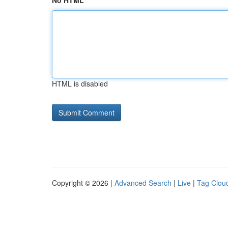
No HTML
HTML is disabled
Copyright © 2026 |
Advanced Search
|
Live
|
Tag Clou