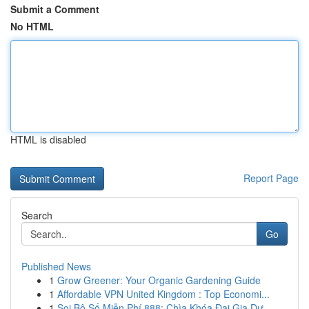
Submit a Comment
No HTML
HTML is disabled
Report Page
Search
Go
Published News
1
Grow Greener: Your Organic Gardening Guide
1
Affordable VPN United Kingdom : Top Economi...
1
Soi Bộ Số Miễn Phí 888: Chìa Khóa Đại Gia Dự...