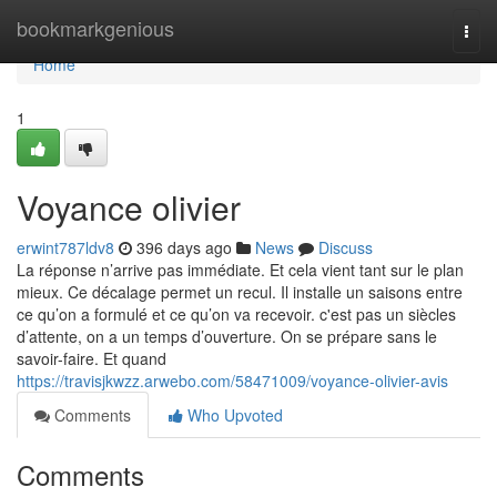
Home
bookmarkgenious
Togg
navi
Home
1
Voyance olivier
erwint787ldv8
396 days ago
News
Discuss
La réponse n’arrive pas immédiate. Et cela vient tant sur le plan
mieux. Ce décalage permet un recul. Il installe un saisons entre
ce qu’on a formulé et ce qu’on va recevoir. c'est pas un siècles
d’attente, on a un temps d’ouverture. On se prépare sans le
savoir-faire. Et quand
https://travisjkwzz.arwebo.com/58471009/voyance-olivier-avis
Comments
Who Upvoted
Comments