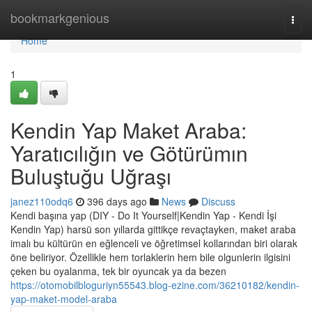
Home
bookmarkgenious
Togg
navi
Home
1
Kendin Yap Maket Araba:
Yaratıcılığın ve Götürümın
Buluştuğu Uğraşı
janez110odq6
396 days ago
News
Discuss
Kendi başına yap (DIY - Do It Yourself|Kendin Yap - Kendi İşi
Kendin Yap) harsü son yıllarda gittikçe revaçtayken, maket araba
imalı bu kültürün en eğlenceli ve öğretimsel kollarından biri olarak
öne beliriyor. Özellikle hem torlaklerin hem bile olgunlerin ilgisini
çeken bu oyalanma, tek bir oyuncak ya da bezen
https://otomobilbloguriyn55543.blog-ezine.com/36210182/kendin-
yap-maket-model-araba