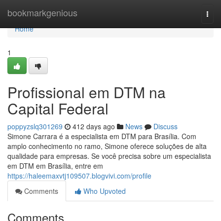
Home
bookmarkgenious
Togg
navi
Home
1
Profissional em DTM na
Capital Federal
poppyzslq301269
412 days ago
News
Discuss
Simone Carrara é a especialista em DTM para Brasília. Com
amplo conhecimento no ramo, Simone oferece soluções de alta
qualidade para empresas. Se você precisa sobre um especialista
em DTM em Brasília, entre em
https://haleemaxvtj109507.blogvivi.com/profile
Comments
Who Upvoted
Comments