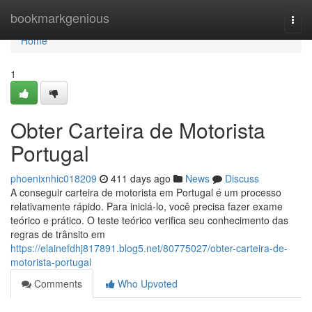
Home
bookmarkgenious
Togg
navi
Home
1
Obter Carteira de Motorista
Portugal
phoenixnhic018209
411 days ago
News
Discuss
A conseguir carteira de motorista em Portugal é um processo
relativamente rápido. Para iniciá-lo, você precisa fazer exame
teórico e prático. O teste teórico verifica seu conhecimento das
regras de trânsito em
https://elainefdhj817891.blog5.net/80775027/obter-carteira-de-
motorista-portugal
Comments
Who Upvoted