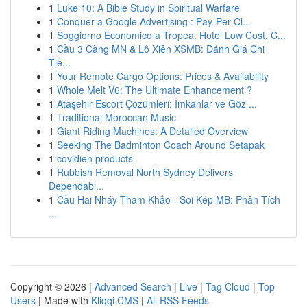
1
Luke 10: A Bible Study in Spiritual Warfare
1
Conquer a Google Advertising : Pay-Per-Cl...
1
Soggiorno Economico a Tropea: Hotel Low Cost, C...
1
Cầu 3 Càng MN & Lô Xiên XSMB: Đánh Giá Chi
Tiế...
1
Your Remote Cargo Options: Prices & Availability
1
Whole Melt V6: The Ultimate Enhancement ?
1
Ataşehir Escort Çözümleri: İmkanlar ve Göz ...
1
Traditional Moroccan Music
1
Giant Riding Machines: A Detailed Overview
1
Seeking The Badminton Coach Around Setapak
1
covidien products
1
Rubbish Removal North Sydney Delivers
Dependabl...
1
Cầu Hai Nháy Tham Khảo - Soi Kép MB: Phân Tích
...
Copyright © 2026 |
Advanced Search
|
Live
|
Tag Cloud
|
Top
Users
| Made with
Kliqqi CMS
|
All RSS Feeds