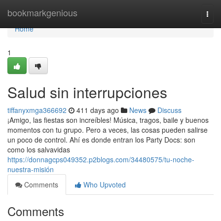
Home
bookmarkgenious
Togg
navi
Home
1
Salud sin interrupciones
tiffanyxmga366692
411 days ago
News
Discuss
¡Amigo, las fiestas son increíbles! Música, tragos, baile y buenos
momentos con tu grupo. Pero a veces, las cosas pueden salirse
un poco de control. Ahí es donde entran los Party Docs: son
como los salvavidas
https://donnagcps049352.p2blogs.com/34480575/tu-noche-
nuestra-misión
Comments
Who Upvoted
Comments