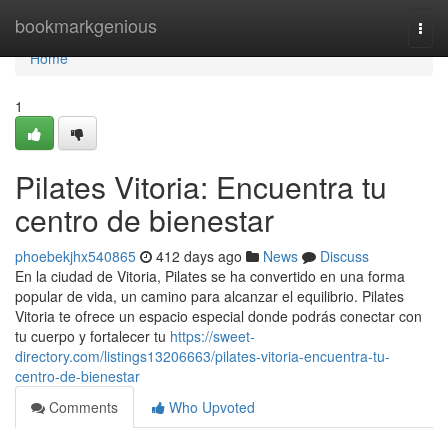
Home
bookmarkgenious
Togg
navi
Home
1
Pilates Vitoria: Encuentra tu
centro de bienestar
phoebekjhx540865
412 days ago
News
Discuss
En la ciudad de Vitoria, Pilates se ha convertido en una forma
popular de vida, un camino para alcanzar el equilibrio. Pilates
Vitoria te ofrece un espacio especial donde podrás conectar con
tu cuerpo y fortalecer tu
https://sweet-
directory.com/listings13206663/pilates-vitoria-encuentra-tu-
centro-de-bienestar
Comments
Who Upvoted