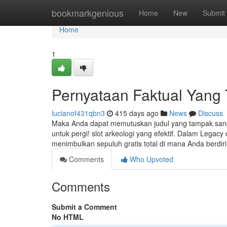
Home
bookmarkgenious
Home
New
Submit
Home
1
Pernyataan Faktual Yang 
lucianof431qbn3
415 days ago
News
Discuss
Maka Anda dapat memutuskan judul yang tampak sanga
untuk pergi! slot arkeologi yang efektif. Dalam Legac
menimbulkan sepuluh gratis total di mana Anda berdi
Comments
Who Upvoted
Comments
Submit a Comment
No HTML