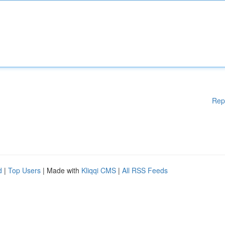
Rep
d
|
Top Users
| Made with
Kliqqi CMS
|
All RSS Feeds