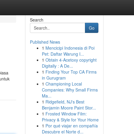
Search
Go
Published News
1
Mencicipi Indonesia di Poi
Pet: Daftar Warung I...
1
Obtain 4-Acetoxy copyright
Digitally : A De...
1
Finding Your Top CA Firms
biasa
in Gurugram
untuk
1
Championing Local
Companies: Why Small Firms
Ma...
1
Ridgefield, NJ's Best
Benjamin Moore Paint Stor...
1
Frosted Window Film:
Privacy & Style for Your Home
1
Por qué viajar en compañía
Descubre el Norte d...