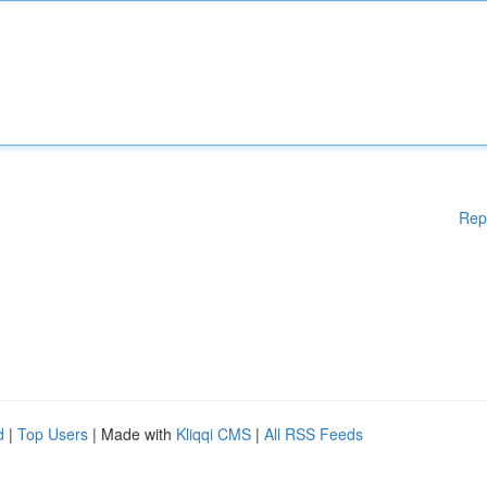
Rep
d
|
Top Users
| Made with
Kliqqi CMS
|
All RSS Feeds