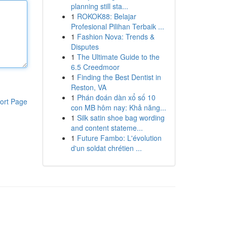
planning still sta...
1
ROKOK88: Belajar
Profesional Pilihan Terbaik ...
1
Fashion Nova: Trends &
Disputes
1
The Ultimate Guide to the
6.5 Creedmoor
1
Finding the Best Dentist in
Reston, VA
1
Phán đoán dàn xổ số 10
ort Page
con MB hôm nay: Khả năng...
1
Silk satin shoe bag wording
and content stateme...
1
Future Fambo: L'évolution
d'un soldat chrétien ...