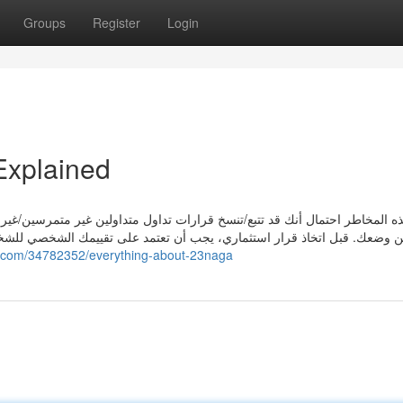
Groups
Register
Login
Explained
 المخاطر احتمال أنك قد تتبع/تنسخ قرارات تداول متداولين غير متمرسين/غير مح
عن وضعك. قبل اتخاذ قرار استثماري، يجب أن تعتمد على تقييمك الشخصي للشخص
g.com/34782352/everything-about-23naga