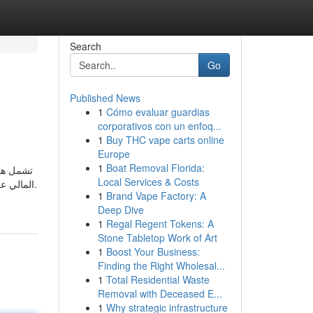
Search
Go
Published News
1
Cómo evaluar guardias
corporativos con un enfoq...
1
Buy THC vape carts online
Europe
1
Boat Removal Florida:
تشمل هذه
Local Services & Costs
المالي .
1
Brand Vape Factory: A
Deep Dive
1
Regal Regent Tokens: A
Stone Tabletop Work of Art
1
Boost Your Business:
Finding the Right Wholesal...
1
Total Residential Waste
Removal with Deceased E...
1
Why strategic infrastructure