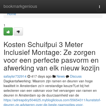
Home
bookmarkgenious
Togg
navi
Home
1
Kosten Schuifpui 3 Meter
Inclusief Montage: Ze zorgen
voor een perfecte pasvorm en
afwerking van elk nieuw kozijn
safaylsr732914
417 days ago
News
Discuss
Dagkantafwerking: Waarom zijn ramen en deuren van hoge
kwaliteit in Amsterdam zo’n verstandige keuze?Let bij het
selecteren van een vakman voor het vervangen van ramen en
deuren in Amsterdam op de duurzaamheid van de
https://adreapdcy504625.mybloglicious.com/55654311/kunststof-
deuren-ze-adviseren-over-de-beste-raamopties-voor-