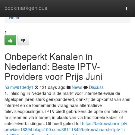
Home
bookmarkgenious
Togg
navi
Home
1
Onbeperkt Kanalen in
Nederland: Beste IPTV-
Providers voor Prijs Juni
haimw913edy1
421 days ago
News
Discuss
1. Inleiding In Nederland is de markt voor internettelevisie de
afgelopen jaren sterk geëxpandeerd, dankzij de opkomst van snel
internet en de toenemende vraag naar alternatieve
televisieoplossingen. IPTV biedt gebruikers de optie om televisie
te streamen via internet, in plaats van via traditionele kabel- of
satellietverbindingen. Dit heeft geleid tot
https://betrouwbare-iptv-
provider18394.blogs100.com/36111845/betrouwbaarste-iptv-in-