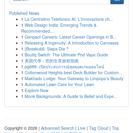
Published News
1
La Centralino Telefonico AI: L'Innovazione ch...
1
Web Design India: Emerging Trends &
Recommended...
1
Genpact Careers: Latest Career Openings in B...
1
Releasing A Ingenuity: A Introduction to Canvases
1
{Bossku66: Siapa Dia ?
1
Boutiq Switch: The Ultimate Pod Vape Guide
1
美国代孕：您的生育旅程指南
1
pg888: เปิดประสบการณ์สุดยอดเกมออนไลน์
1
Cottonwood Heights best Deck Builder for Custom...
1
Makhado Lodge: Your Gateway to Limpopo's Beauty
1
Automated Lawn Care for Your Lawn
1
Explore Now
1
Monk Backgrounds: A Guide to Belief and Expe...
Copyright © 2026 |
Advanced Search
|
Live
|
Tag Cloud
|
Top