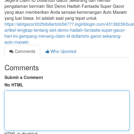
Segera Claim ID Dollartoto Gacor Sekarang dan nikmati
pengalaman bermain Slot Demo Hadiah Fantastis Super Gacor
yang akan memberikan Anda sensasi kemenangan Auto Maxwin
yang luar biasa. Ini adalah saat yang tepat untuk
https://slotgacor2025dollartoto56777.loginblogin.com/43138239/bua
artikel-lengkap-tentang-slot-demo-hadiah-fantastis-super-gacor-
hari-ini-gampang-menang-claim-id-dollartoto-gacor-sekarang-
auto-maxwin
Comments
Who Upvoted
Comments
Submit a Comment
No HTML
HTML is disabled