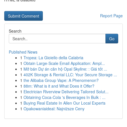
Report Page
Search
Go
Published News
1
Tropea: La Gioiello della Calabria
1
Obtain Large-Scale Email Application: Ampl...
1
Mở bán Dự án căn hộ Opal Skyline: : Giá tốt ...
1
402K Storage & Rental LLC: Your Secure Storage ...
1
the Alibaba Group Vape: A Phenomenon?
1
88m: What is it and What Does it Offer?
1
Electrician Riverview Delivering Tailored Solut...
1
Obtaining Coca-Cola 's Beverages In Bulk : ...
1
Buying Real Estate In Allen Our Local Experts
1
Opakowaniaideal: Najniższe Ceny