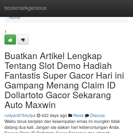
Home
bookmarkgenious
Home
1
Buatkan Artikel Lengkap
Tentang Slot Demo Hadiah
Fantastis Super Gacor Hari ini
Gampang Menang Claim ID
Dollartoto Gacor Sekarang
Auto Maxwin
rudyardt764ufp4
422 days ago
News
Discuss
Waktu terus berjalan dan kesempatan emas ini mungkin tidak
datang dua kali. Jangan sia-siakan hari keberuntungan Anda.