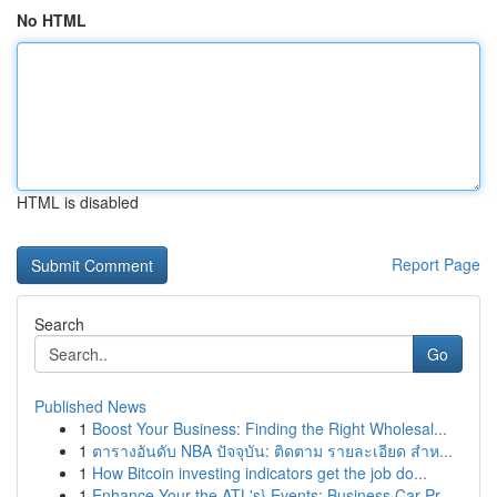
No HTML
HTML is disabled
Report Page
Search
Go
Published News
1
Boost Your Business: Finding the Right Wholesal...
1
ตารางอันดับ NBA ปัจจุบัน: ติดตาม รายละเอียด สำห...
1
How Bitcoin investing indicators get the job do...
1
Enhance Your the ATL's} Events: Business Car Pr...