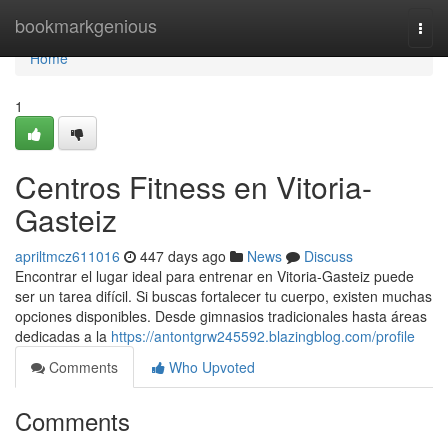
Home
bookmarkgenious
Togg
navi
Home
1
Centros Fitness en Vitoria-
Gasteiz
apriltmcz611016
447 days ago
News
Discuss
Encontrar el lugar ideal para entrenar en Vitoria-Gasteiz puede
ser un tarea difícil. Si buscas fortalecer tu cuerpo, existen muchas
opciones disponibles. Desde gimnasios tradicionales hasta áreas
dedicadas a la
https://antontgrw245592.blazingblog.com/profile
Comments
Who Upvoted
Comments