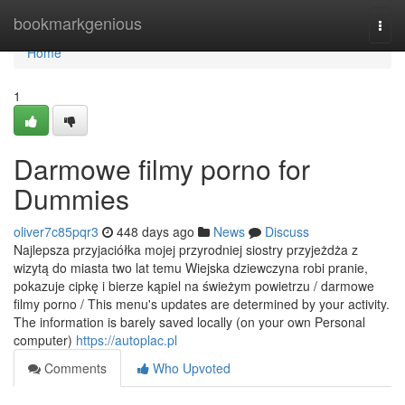
Home
bookmarkgenious
Togg
navi
Home
1
Darmowe filmy porno for
Dummies
oliver7c85pqr3
448 days ago
News
Discuss
Najlepsza przyjaciółka mojej przyrodniej siostry przyjeżdża z
wizytą do miasta two lat temu Wiejska dziewczyna robi pranie,
pokazuje cipkę i bierze kąpiel na świeżym powietrzu / darmowe
filmy porno / This menu's updates are determined by your activity.
The information is barely saved locally (on your own Personal
computer)
https://autoplac.pl
Comments
Who Upvoted