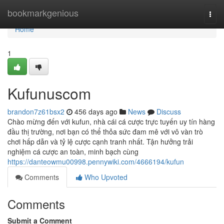
Home
bookmarkgenious
Togg
navi
Home
1
Kufunuscom
brandon7z61bsx2
456 days ago
News
Discuss
Chào mừng đến với kufun, nhà cái cá cược trực tuyến uy tín hàng
đầu thị trường, nơi bạn có thể thỏa sức đam mê với vô vàn trò
chơi hấp dẫn và tỷ lệ cược cạnh tranh nhất. Tận hưởng trải
nghiệm cá cược an toàn, minh bạch cùng
https://danteowmu00998.pennywiki.com/4666194/kufun
Comments
Who Upvoted
Comments
Submit a Comment