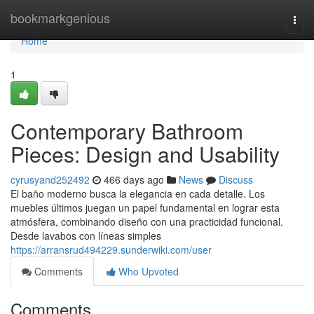
Home
bookmarkgenious
Togg
navi
Home
1
Contemporary Bathroom
Pieces: Design and Usability
cyrusyand252492
466 days ago
News
Discuss
El baño moderno busca la elegancia en cada detalle. Los
muebles últimos juegan un papel fundamental en lograr esta
atmósfera, combinando diseño con una practicidad funcional.
Desde lavabos con líneas simples
https://arransrud494229.sunderwiki.com/user
Comments
Who Upvoted
Comments