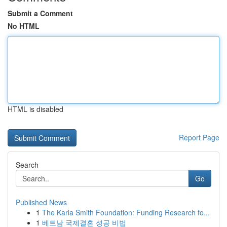
Submit a Comment
No HTML
HTML is disabled
Report Page
Search
Go
Published News
1
The Karla Smith Foundation: Funding Research fo...
1
베트남 국제결혼 성공 비법