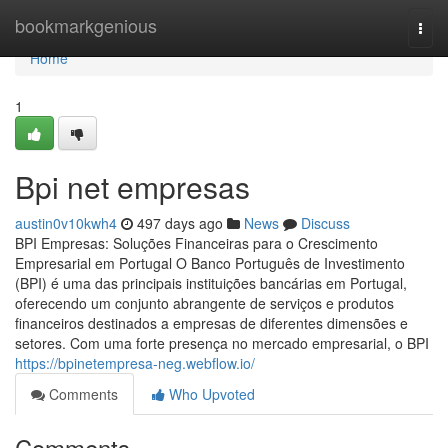
Home
bookmarkgenious
Togg
navi
Home
1
Bpi net empresas
austin0v10kwh4
497 days ago
News
Discuss
BPI Empresas: Soluções Financeiras para o Crescimento
Empresarial em Portugal O Banco Português de Investimento
(BPI) é uma das principais instituições bancárias em Portugal,
oferecendo um conjunto abrangente de serviços e produtos
financeiros destinados a empresas de diferentes dimensões e
setores. Com uma forte presença no mercado empresarial, o BPI
https://bpinetempresa-neg.webflow.io/
Comments
Who Upvoted
Comments