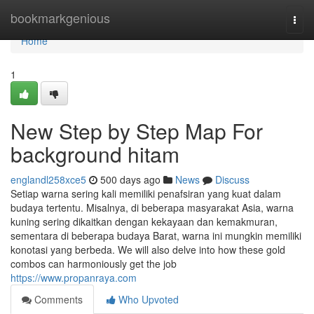
Home
bookmarkgenious
Togg
navi
Home
1
New Step by Step Map For
background hitam
englandl258xce5
500 days ago
News
Discuss
Setiap warna sering kali memiliki penafsiran yang kuat dalam
budaya tertentu. Misalnya, di beberapa masyarakat Asia, warna
kuning sering dikaitkan dengan kekayaan dan kemakmuran,
sementara di beberapa budaya Barat, warna ini mungkin memiliki
konotasi yang berbeda. We will also delve into how these gold
combos can harmoniously get the job
https://www.propanraya.com
Comments
Who Upvoted