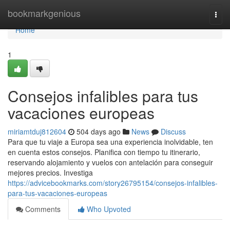
Home
bookmarkgenious
Togg
navi
Home
1
Consejos infalibles para tus
vacaciones europeas
miriamtduj812604
504 days ago
News
Discuss
Para que tu viaje a Europa sea una experiencia inolvidable, ten
en cuenta estos consejos. Planifica con tiempo tu itinerario,
reservando alojamiento y vuelos con antelación para conseguir
mejores precios. Investiga
https://advicebookmarks.com/story26795154/consejos-infalibles-
para-tus-vacaciones-europeas
Comments
Who Upvoted