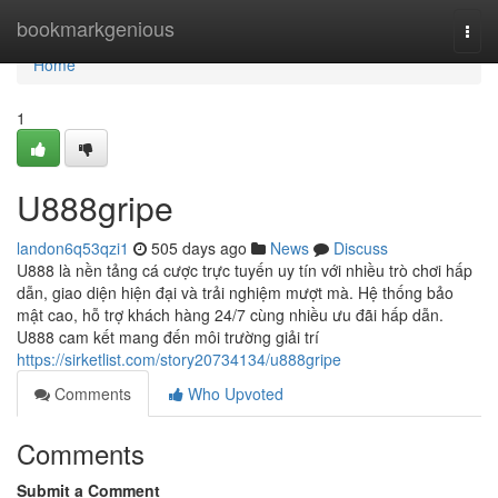
Home
bookmarkgenious
Togg
navi
Home
1
U888gripe
landon6q53qzi1
505 days ago
News
Discuss
U888 là nền tảng cá cược trực tuyến uy tín với nhiều trò chơi hấp
dẫn, giao diện hiện đại và trải nghiệm mượt mà. Hệ thống bảo
mật cao, hỗ trợ khách hàng 24/7 cùng nhiều ưu đãi hấp dẫn.
U888 cam kết mang đến môi trường giải trí
https://sirketlist.com/story20734134/u888gripe
Comments
Who Upvoted
Comments
Submit a Comment