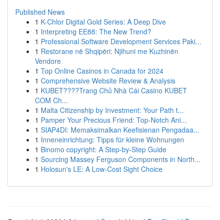
Published News
1
K-Chlor Digital Gold Series: A Deep Dive
1
Interpreting EE88: The New Trend?
1
Professional Software Development Services Paki...
1
Restorane në Shqipëri: Njihuni me Kuzhinën
Vendore
1
Top Online Casinos in Canada for 2024
1
Comprehensive Website Review & Analysis
1
KUBET????️Trang Chủ Nhà Cái Casino KUBET
COM Ch...
1
Malta Citizenship by Investment: Your Path t...
1
Pamper Your Precious Friend: Top-Notch Ani...
1
SIAP4DI: Memaksimalkan Keefisienan Pengadaa...
1
Inneneinrichtung: Tipps für kleine Wohnungen
1
Binomo copyright: A Step-by-Step Guide
1
Sourcing Massey Ferguson Components in North...
1
Holosun's LE: A Low-Cost Sight Choice