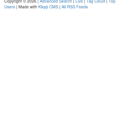
Copyright © 2026 |
Advanced Search
|
Live
|
Tag Cloud
|
Top
Users
| Made with
Kliqqi CMS
|
All RSS Feeds