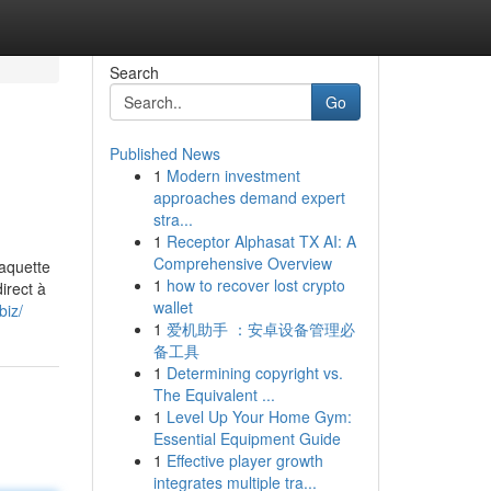
Search
Go
Published News
1
Modern investment
approaches demand expert
stra...
1
Receptor Alphasat TX AI: A
Comprehensive Overview
maquette
1
how to recover lost crypto
irect à
wallet
biz/
1
爱机助手 ：安卓设备管理必
备工具
1
Determining copyright vs.
The Equivalent ...
1
Level Up Your Home Gym:
Essential Equipment Guide
1
Effective player growth
integrates multiple tra...