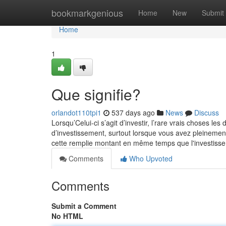
Home
bookmarkgenious
Home
New
Submit
Home
1
Que signifie?
orlandot110tpi1
537 days ago
News
Discuss
Lorsqu’Celui-ci s’agit d’investir, l’rare vrais choses l
d’investissement, surtout lorsque vous avez pleinement 
cette remplie montant en même temps que l'investiss
Comments
Who Upvoted
Comments
Submit a Comment
No HTML