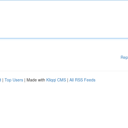
Rep
d
|
Top Users
| Made with
Kliqqi CMS
|
All RSS Feeds