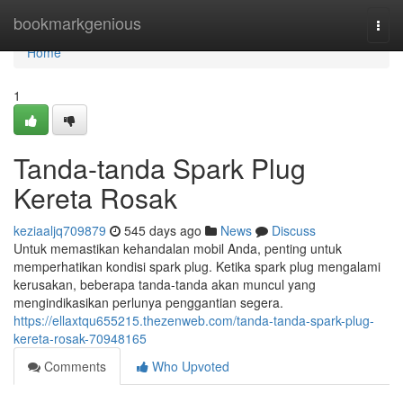
Home
bookmarkgenious
Togg
navi
Home
1
Tanda-tanda Spark Plug
Kereta Rosak
keziaaljq709879
545 days ago
News
Discuss
Untuk memastikan kehandalan mobil Anda, penting untuk
memperhatikan kondisi spark plug. Ketika spark plug mengalami
kerusakan, beberapa tanda-tanda akan muncul yang
mengindikasikan perlunya penggantian segera.
https://ellaxtqu655215.thezenweb.com/tanda-tanda-spark-plug-
kereta-rosak-70948165
Comments
Who Upvoted