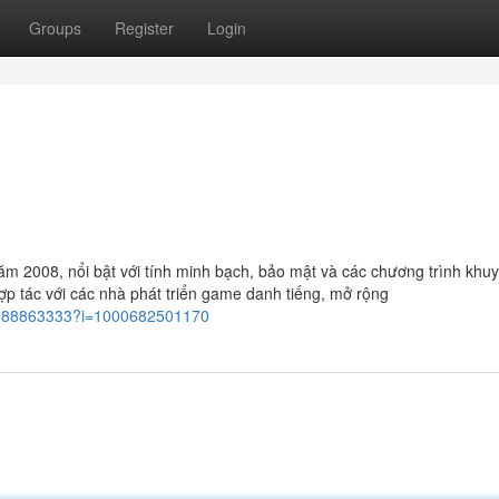
Groups
Register
Login
m 2008, nổi bật với tính minh bạch, bảo mật và các chương trình khu
p tác với các nhà phát triển game danh tiếng, mở rộng
id1688863333?i=1000682501170