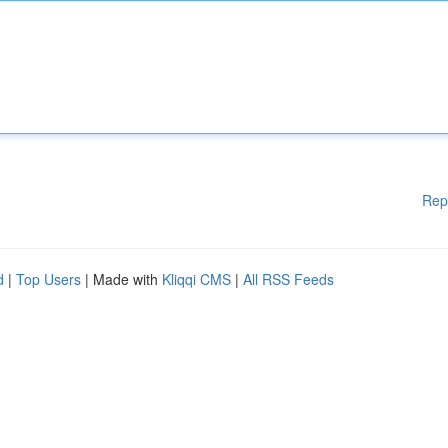
Rep
d
|
Top Users
| Made with
Kliqqi CMS
|
All RSS Feeds