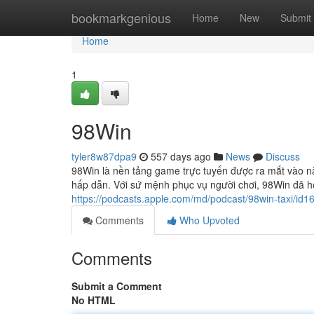
Home
bookmarkgenious
Home
New
Submit
Home
1
98Win
tyler8w87dpa9
557 days ago
News
Discuss
98Win là nền tảng game trực tuyến được ra mắt vào nă
hấp dẫn. Với sứ mệnh phục vụ người chơi, 98Win đã hợ
https://podcasts.apple.com/md/podcast/98win-taxi/
Comments
Who Upvoted
Comments
Submit a Comment
No HTML