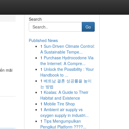
Search
Go
Published News
1
Sun-Driven Climate Control:
A Sustainable Tempe...
1
Purchase Hydrocodone Via
the Internet: A Compre...
1
Unlock the Possibility : Your
yến mãi
Handbook to ...
1
베트남 결혼 성공률을 높이
는 방법
1
Koalas: A Guide to Their
Habitat and Existence
1
Mobile Tire Shop
1
Ambient air supply vs
oxygen supply in industri...
1
Tips Mengumpulkan
Pengikut Platform ????...