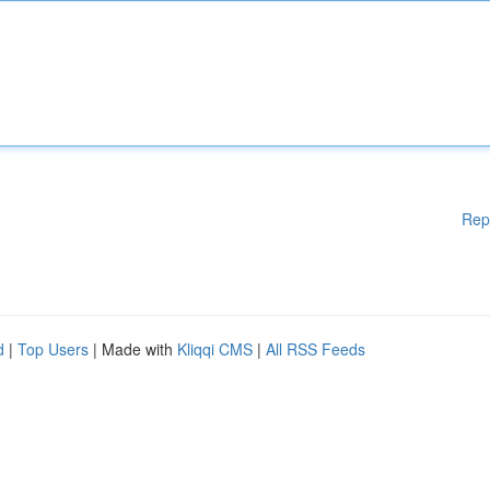
Rep
d
|
Top Users
| Made with
Kliqqi CMS
|
All RSS Feeds