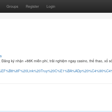
Groups
Register
Login
s
Đăng ký nhận +88K miễn phí, trải nghiệm ngay casino, thể thao, xổ s
C%94%EF%B8%8F%20Link%20Truy%20C%E1%BA%ADp%20%C4%90%C