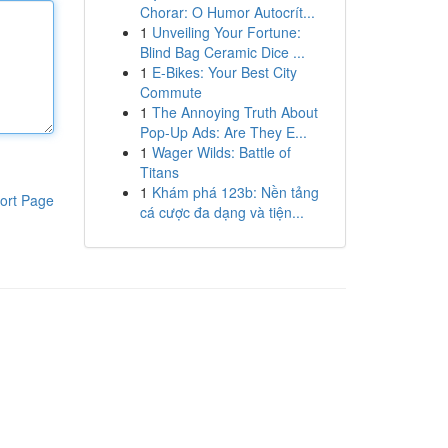
Chorar: O Humor Autocrít...
1
Unveiling Your Fortune:
Blind Bag Ceramic Dice ...
1
E-Bikes: Your Best City
Commute
1
The Annoying Truth About
Pop-Up Ads: Are They E...
1
Wager Wilds: Battle of
Titans
1
Khám phá 123b: Nền tảng
ort Page
cá cược đa dạng và tiện...