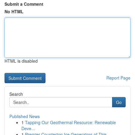
Submit a Comment
No HTML
HTML is disabled
Report Page
Search
Go
Published News
1
Tapping Our Geothermal Resource: Renewable
Deve...
1
Premier Countertop Ice Generators of This ...