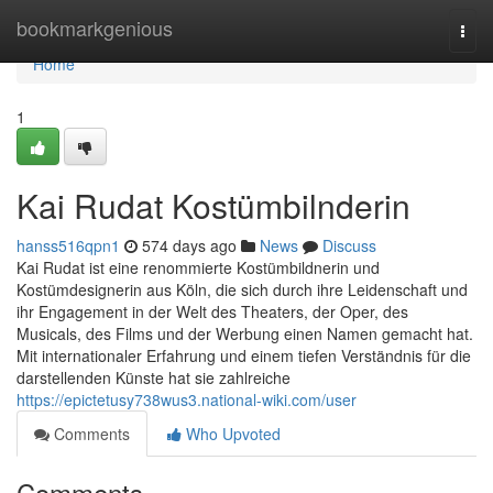
Home
bookmarkgenious
Togg
navi
Home
1
Kai Rudat Kostümbilnderin
hanss516qpn1
574 days ago
News
Discuss
Kai Rudat ist eine renommierte Kostümbildnerin und
Kostümdesignerin aus Köln, die sich durch ihre Leidenschaft und
ihr Engagement in der Welt des Theaters, der Oper, des
Musicals, des Films und der Werbung einen Namen gemacht hat.
Mit internationaler Erfahrung und einem tiefen Verständnis für die
darstellenden Künste hat sie zahlreiche
https://epictetusy738wus3.national-wiki.com/user
Comments
Who Upvoted
Comments