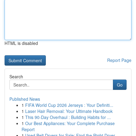
HTML is disabled
Report Page
Search
Go
Published News
1
FIFA World Cup 2026 Jerseys : Your Definiti...
1
Laser Hair Removal: Your Ultimate Handbook
1
This 90-Day Overhaul : Building Habits for ...
1
Our Best Appliances: Your Complete Purchase
Report
1
Used Belt Dryers for Sale: Find the Right Dryer