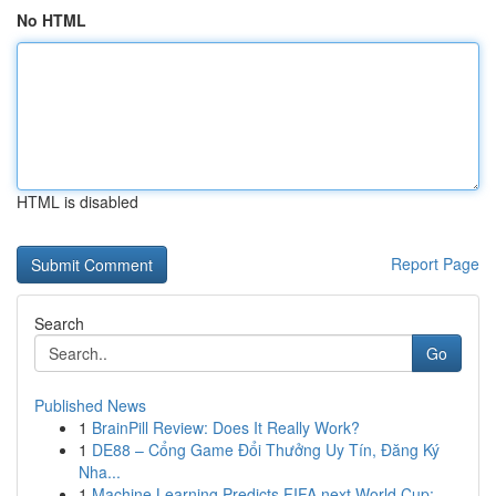
No HTML
HTML is disabled
Report Page
Search
Go
Published News
1
BrainPill Review: Does It Really Work?
1
DE88 – Cổng Game Đổi Thưởng Uy Tín, Đăng Ký
Nha...
1
Machine Learning Predicts FIFA next World Cup: ...