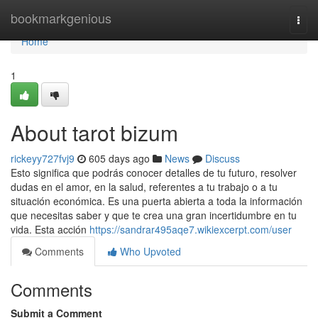
Home
bookmarkgenious
Togg
navi
Home
1
About tarot bizum
rickeyy727fvj9
605 days ago
News
Discuss
Esto significa que podrás conocer detalles de tu futuro, resolver
dudas en el amor, en la salud, referentes a tu trabajo o a tu
situación económica. Es una puerta abierta a toda la información
que necesitas saber y que te crea una gran incertidumbre en tu
vida. Esta acción
https://sandrar495aqe7.wikiexcerpt.com/user
Comments
Who Upvoted
Comments
Submit a Comment