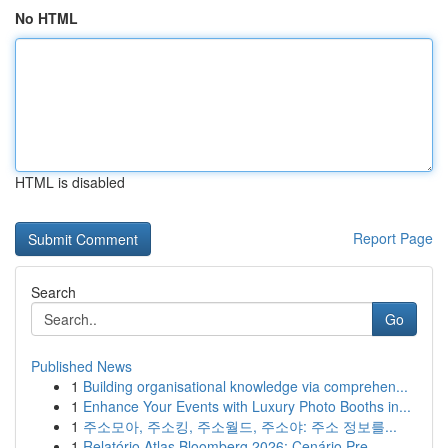
No HTML
HTML is disabled
Report Page
Search
Go
Published News
1
Building organisational knowledge via comprehen...
1
Enhance Your Events with Luxury Photo Booths in...
1
주소모아, 주소킹, 주소월드, 주소야: 주소 정보를...
1
Relatório Atlas Bloomberg 2026: Cenário Pre...