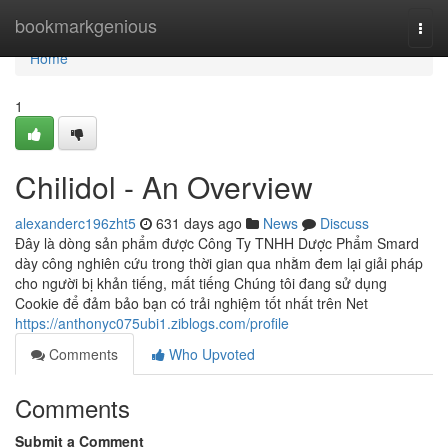
Home
bookmarkgenious
Togg
navi
Home
1
Chilidol - An Overview
alexanderc196zht5
631 days ago
News
Discuss
Đây là dòng sản phẩm được Công Ty TNHH Dược Phẩm Smard
dày công nghiên cứu trong thời gian qua nhằm đem lại giải pháp
cho người bị khản tiếng, mất tiếng Chúng tôi đang sử dụng
Cookie để đảm bảo bạn có trải nghiệm tốt nhất trên Net
https://anthonyc075ubi1.ziblogs.com/profile
Comments
Who Upvoted
Comments
Submit a Comment