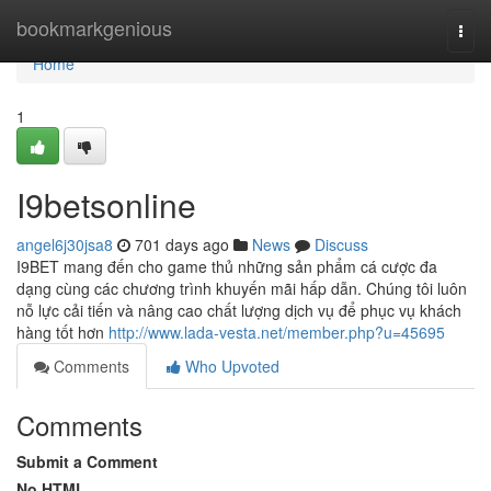
Home
bookmarkgenious
Togg
navi
Home
1
I9betsonline
angel6j30jsa8
701 days ago
News
Discuss
I9BET mang đến cho game thủ những sản phẩm cá cược đa
dạng cùng các chương trình khuyến mãi hấp dẫn. Chúng tôi luôn
nỗ lực cải tiến và nâng cao chất lượng dịch vụ để phục vụ khách
hàng tốt hơn
http://www.lada-vesta.net/member.php?u=45695
Comments
Who Upvoted
Comments
Submit a Comment
No HTML